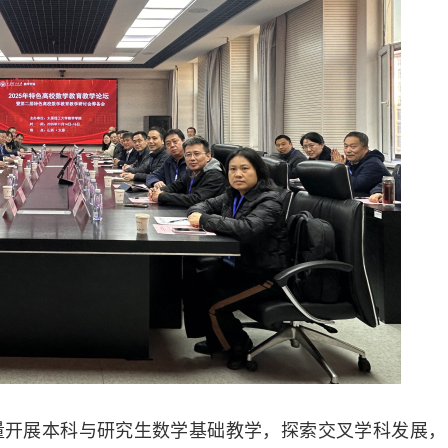
5月14日，科睿唯安公布了最新一
指标数据库（ESI）统计数据，太
化学学科凭借卓越的学术影响力和
2026.05.14
正式进入全球前1‰行列。这是继
料科学之后，我校第 3 个跻身全
我校召开学生工作联席会议
的学科，标志着学校在建设特色鲜
放式研究型大学进程中取得了又一
果。在国际学术坐标系中，我校化
为深入学习贯彻习近平总书记关于
出了强劲的竞争位次与发展势头。
论述、关于高校党建与思想政治工
周期内（2016年1月至2026年2
示精神，全面落实立德树人根本任
有 2235 个机构进入化学学科前 ...
2026.05.14
进“三全育人”综合改革，切实把赋
成才作为检验工作成效的根本标尺，
下午，我校在明向校区鹏飞会堂组
工作联席会议。各相关职能部门负
院党委副书记参会，校党委常委、
莹主持会议并讲话。会上，任喜莹
学生工作联席会议的重要意义。他
工作是学校办学治校的基础性、...
量开展本科与研究生数学基础教学，探索交叉学科发展，