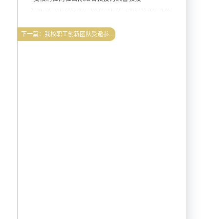
下一篇：我校职工创新团队受邀参加“2025年山西省‘五小’创新大赛优秀成果展”