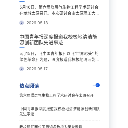
期基本科学
5月16日，第六届煤层气生物工程学术研讨会
5月15日上午
原理工大学
在龙城太原召开。本次研讨会由太原理工大学
举行荣誉教授聘
科研产出，
主办，太原理工大学安全与应急管理工程学
学与工程院院士
2026.05.18
2026.05.17
工程学和材
院、煤与煤层气共采全国重点实验室、原位改
研究中心主任Budd
球顶尖阵营
性采矿教育部重点实验室等单位共同承办。中
及德国波鸿鲁尔
中国青年报深度报道我校极地清洁能
我校辅导员
明的一流开
国工程院康红普、金智新、王双明、刘合、王
岩土工程系首席教授
源创新团队先进事迹
质能力大赛
标志性成
香增5位院士出席大会并作特邀报告。来自全
为我校荣誉教授
学学科展现
国高校、科研院所、企事业单位的200余名专
式，土木工程学
教育的重要
5月15日，《中国青年报》以《“世界尽头” 的
近日，山西省教
在本次统计
家学者和青年学子参加会议，围绕“煤层气生
式。仪式由土木
作的重要指
绿色革命》为题，深度报道我校极地清洁能源
高校辅导员素质
月），全球共
物工程创新与安全低碳协同发展”主题展开深
式前，沈兴全书记与B
务，扎实推
创新团队扎根极地、潜心攻关的先进事迹，聚
体育与健康工程
入交流。...
授、Torsten ...
2026.05.17
2026.05.1
能学生成长
焦团队牵头建成全球首个极地规模化清洁能源
艺术学院党委副
5月13日
系统的重大突破，引发广泛关注。作为国家
辅导员巩佳佳，
织召开学生
“双一流” 建设高校，我校始终立足国家重大战
名、第三名和第
热点阅读
责人、各学
略需求，深耕极地清洁能源前沿领域。由中国
次比赛有来自全
副校长任喜
科学院院士孙宏斌教授领衔的极地清洁能源创
参加，共设置一
第六届煤层气生物工程学术研讨会在太原召开
深刻阐述了
新团队，以153名35岁以下青年科研人员为骨
等奖30名。在
强调，学生
干，历经22年接续奋斗，建成世界首个南极
围绕基础知识测
中国青年报深度报道我校极地清洁能源创新团队
极端环境耦合模拟实验室，...
心谈话等环节展开
先进事迹
我校聘任两位国际知名教授为荣誉教授