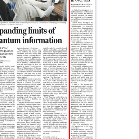
5月14日，科睿唯安公布了最新一
指标数据库（ESI）统计数据，太
化学学科凭借卓越的学术影响力和
2026.05.14
正式进入全球前1‰行列。这是继
料科学之后，我校第 3 个跻身全
我校召开学生工作联席会议
的学科，标志着学校在建设特色鲜
放式研究型大学进程中取得了又一
果。在国际学术坐标系中，我校化
为深入学习贯彻习近平总书记关于
出了强劲的竞争位次与发展势头。
论述、关于高校党建与思想政治工
周期内（2016年1月至2026年2
示精神，全面落实立德树人根本任
有 2235 个机构进入化学学科前 ...
2026.05.14
进“三全育人”综合改革，切实把赋
成才作为检验工作成效的根本标尺，
下午，我校在明向校区鹏飞会堂组
工作联席会议。各相关职能部门负
院党委副书记参会，校党委常委、
莹主持会议并讲话。会上，任喜莹
学生工作联席会议的重要意义。他
工作是学校办学治校的基础性、...