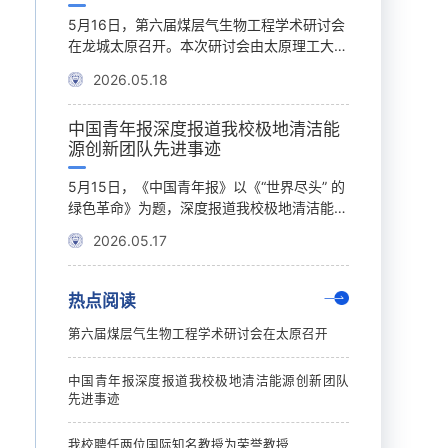
期基本科学
5月16日，第六届煤层气生物工程学术研讨会
5月15日上午
原理工大学
在龙城太原召开。本次研讨会由太原理工大学
举行荣誉教授聘
科研产出，
主办，太原理工大学安全与应急管理工程学
学与工程院院士
2026.05.18
2026.05.17
工程学和材
院、煤与煤层气共采全国重点实验室、原位改
研究中心主任Budd
球顶尖阵营
性采矿教育部重点实验室等单位共同承办。中
及德国波鸿鲁尔
中国青年报深度报道我校极地清洁能
我校辅导员
明的一流开
国工程院康红普、金智新、王双明、刘合、王
岩土工程系首席教授
源创新团队先进事迹
质能力大赛
标志性成
香增5位院士出席大会并作特邀报告。来自全
为我校荣誉教授
学学科展现
国高校、科研院所、企事业单位的200余名专
式，土木工程学
教育的重要
5月15日，《中国青年报》以《“世界尽头” 的
近日，山西省教
在本次统计
家学者和青年学子参加会议，围绕“煤层气生
式。仪式由土木
作的重要指
绿色革命》为题，深度报道我校极地清洁能源
高校辅导员素质
月），全球共
物工程创新与安全低碳协同发展”主题展开深
式前，沈兴全书记与B
务，扎实推
创新团队扎根极地、潜心攻关的先进事迹，聚
体育与健康工程
入交流。...
授、Torsten ...
2026.05.17
2026.05.1
能学生成长
焦团队牵头建成全球首个极地规模化清洁能源
艺术学院党委副
5月13日
系统的重大突破，引发广泛关注。作为国家
辅导员巩佳佳，
织召开学生
“双一流” 建设高校，我校始终立足国家重大战
名、第三名和第
热点阅读
责人、各学
略需求，深耕极地清洁能源前沿领域。由中国
次比赛有来自全
副校长任喜
科学院院士孙宏斌教授领衔的极地清洁能源创
参加，共设置一
第六届煤层气生物工程学术研讨会在太原召开
深刻阐述了
新团队，以153名35岁以下青年科研人员为骨
等奖30名。在
强调，学生
干，历经22年接续奋斗，建成世界首个南极
围绕基础知识测
中国青年报深度报道我校极地清洁能源创新团队
极端环境耦合模拟实验室，...
心谈话等环节展开
先进事迹
我校聘任两位国际知名教授为荣誉教授