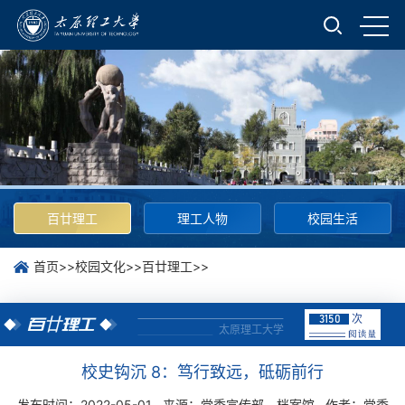
百廿理工
理工人物
校园生活
首页
>>
校园文化
>>
百廿理工
>>
次
3150
百廿理工
太原理工大学
校史钩沉 8：笃行致远，砥砺前行
发布时间：2022-05-01
来源：党委宣传部、档案馆
作者：党委