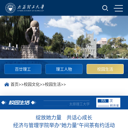
百廿理工
理工人物
校园生活
首页
>>
校园文化
>>
校园生活
>>
次
155
校园生活
太原理工大学
绽放她力量 共话心成长
经济与管理学院举办“她力量”午间茶有约活动