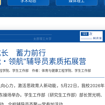
学术动态
媒体理工
次
123
太原理工大学
成长 蓄力前行
能・领航”辅导员素质拓展营
程学院、学生工作部
作者：体育与健康工程学院、学生工作部
向心力，激活思政育人新动能，5月22日，我校2026年
区东操场举办。学生工作部（研究生工作部）部长贺光明、
我校召开科研工作推进会
动，全校辅导员齐聚一堂参加活动。