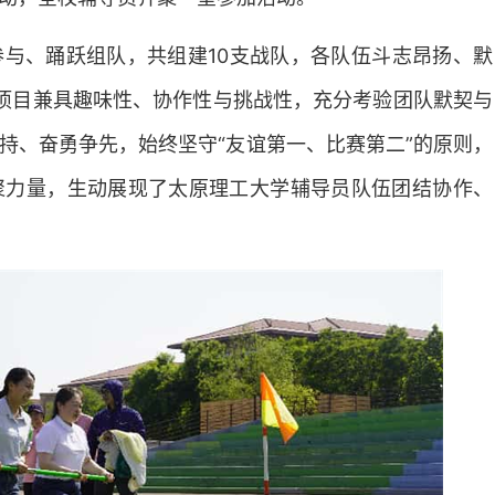
为深入贯彻落实新时代科技创新工
准对接区域发展与行业技术需求，5
与、踊跃组队，共组建10支战队，各队伍斗志昂扬、默
午，我校在迎西校区土木工程学院
2026.05.30
召开科技工作推进会。学术副校长
项目兼具趣味性、协作性与挑战性，充分考验团队默契与
会议并讲话，各学院院长或分管科
校领导带队走进太原凤凰双
持、奋勇争先，始终坚守“友谊第一、比赛第二”的原则，
长，科学技术研究院、工业技术研
展科普讲座
部门负责人及科研管理骨干参会。
聚力量，生动展现了太原理工大学辅导员队伍团结协作、
涛院长主持。会上，科学技术研究
为进一步推动基础教育与高等教育
术研究院相关负责人分别立足职能
激发青少年科技报国的使命担当，5
近期科研重点工作推进落实、最新
我校副校长桑胜波教授带队走进太
准解读、...
2026.05.29
凤凰双语中学校，为三百余名师生
沿科技与家国情怀交融的精彩分享
与就业工作部、机械工程学院相关
参加。讲座中，桑胜波以“小纳米 
实力 国家底气”为题，从国际科技
入，以“落后就要挨打”的历史警示
阐明科技实力是国家的核心竞争力
在。...