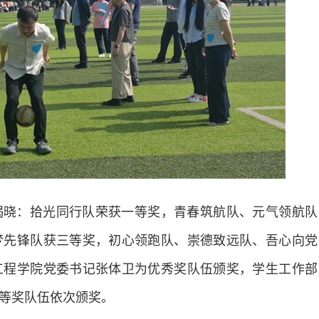
揭晓：拾光同行队荣获一等奖，青春筑航队、元气领航队
梦先锋队获三等奖，初心领跑队、崇德致远队、吾心向党
工程学院党委书记张体卫为优秀奖队伍颁奖，学生工作部
等奖队伍依次颁奖。