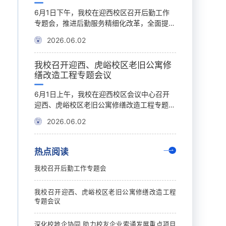
作部署，精
6月1日下午，我校在迎西校区召开后勤工作
近日，我校优秀
月29日上
专题会，推进后勤服务精细化改革，全面提升
司年产20万吨
五层会议室
校园服务保障质效。校党委书记沈兴全，党委
热发电项目在阳
2026.06.02
2026.06.0
占小红出席
常委、副校长程永强出席会议，学校相关职能
委常委、副校长
研工作副院
部门负责人及后勤保障部相关工作人员参加会
国内合作办公室
语学校开
我校召开迎西、虎峪校区老旧公寓修
校领导走访
究院等职能
议。会议聚焦后勤服务提质升级重点任务，围
加活动。此次项
缮改造工程专题会议
学师生
会议由宋胜
绕物业服务招标优化、学生公寓硬件升级、餐
业、地方产业在
院、工业技
饮改革、后勤服务体系完善等关键工作系统谋
伐。据悉，该项
有效衔接，
6月1日上午，我校在迎西校区会议中心召开
在“六一”国际儿
职责，围绕
划、统筹部署，明确了新阶段学校后勤高质量
的重点产业项目
月28日，
迎西、虎峪校区老旧公寓修缮改造工程专题会
午，校党委常委
科技政策精
发展的总体思路和工作举措。会议指出，物业
建设年产20万
原市外国语
议，梳理项目前期工作成效，研判部署下一阶
沈兴全、校长孙
服务保障是校园运行的重要基础，...
建设余热发电系统
2026.06.02
2026.06.0
带来一场前
段重点任务，压实各部门工作责任，全力推动
幼儿园、附属小
。我校招生
校园重点民生基建项目高质量落地。校领导沈
工，送去节日祝
负责人一同
兴全、孙宏斌、任喜莹、桑胜波、程永强出席
“六一”。校园
热点阅读
大世界 科技
会议，各相关职能部门负责人参加会议。会议
围格外浓厚。任
竞争格局切
指出，老旧公寓修缮改造是关乎学生住宿保
园，这里正开展
我校召开后勤工作专题会
开篇，深刻
障、提升校园办学条件的重点民生工程，对优
翻天”主题游园
与底气所
化校园基础设施、改善师生居住环境、夯实学
视觉训练、运动
我校召开迎西、虎峪校区老旧公寓修缮改造工程
校办学根基具有重要意义。...
味游戏，...
专题会议
深化校地企协同 助力校友企业索通发展重点项目