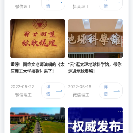
情
情
微信理工
抖音理工
重磅！阎维文老师演唱的《太
“云”逛太理地球科学馆，带你
原理工大学校歌》来了！
走进地球奥秘！
2022-05-22
详
2022-05-18
详
情
情
微信理工
微信理工