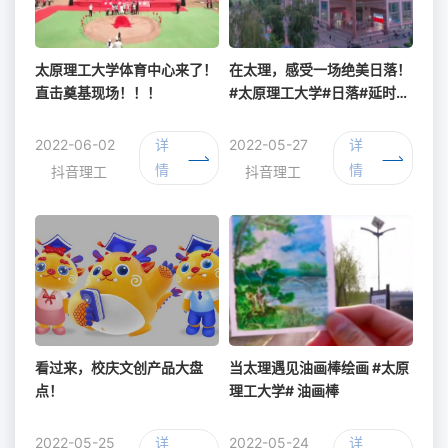
太原理工大学体育中心来了！
在太理，感受一场绝美日落！
直击奠基现场！！！
#太原理工大学#日落#延时摄
影
2022-06-02
详
2022-05-27
详
情
情
抖音理工
抖音理工
看过来，校庆文创产品大盘
当太理遇见油画棒绘画 #太原
点！
理工大学# 油画棒
2022-05-25
详
2022-05-24
详