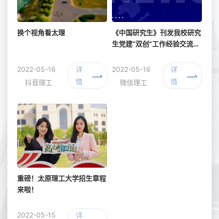
换个视角看太理
《中国研究生》刊发我校研究
生党建“双创”工作经验交流材
料
2022-05-16
详
2022-05-16
详
情
情
抖音理工
微信理工
重磅！太原理工大学招生章程
来啦！
2022-05-15
详