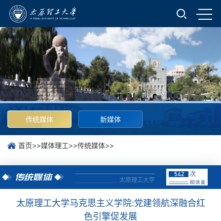
传统媒体
新媒体
首页
>>
媒体理工
>>
传统媒体
>>
次
542
传统媒体
太原理工大学
太原理工大学马克思主义学院:党建领航深融合红
色引擎促发展