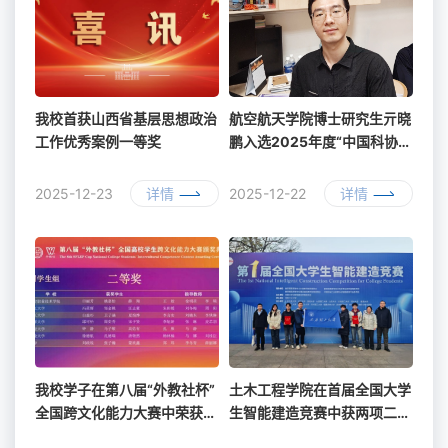
我校首获山西省基层思想政治
航空航天学院博士研究生亓晓
工作优秀案例一等奖
鹏入选2025年度“中国科协青
年科技人才培育工程博士生专
项计划”
2025-12-23
详情
2025-12-22
详情
我校学子在第八届“外教社杯”
土木工程学院在首届全国大学
全国跨文化能力大赛中荣获全
生智能建造竞赛中获两项二等
国二等奖
奖